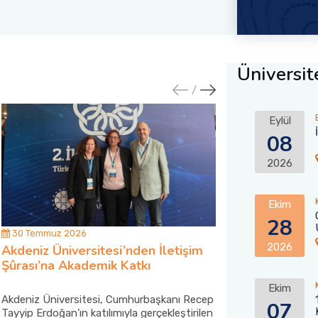
Üniversite
Eylül
08
2026
Ekim
28
30 Temmuz 2026
30 Temmuz 202
2026
Akdeniz Üniversitesi’nden İletişim
Akdeniz Ünive
Şûrası’na Akademik Katkı
Kumluca’daki 
Desteği
Ekim
Akdeniz Üniversitesi, Cumhurbaşkanı Recep
Akdeniz Üniversi
07
Tayyip Erdoğan’ın katılımıyla gerçekleştirilen
mahallesindeki ya