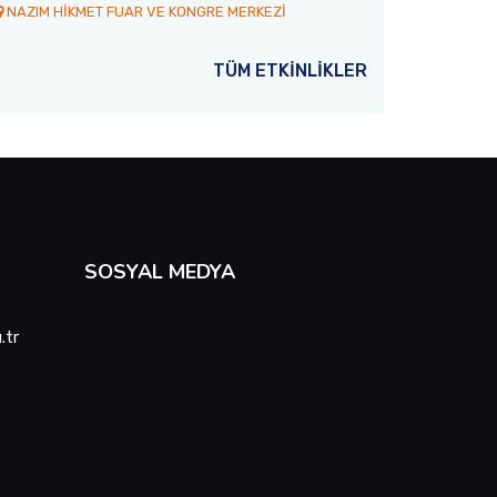
umluca’ya gönderdi.
NAZIM HİKMET FUAR VE KONGRE MERKEZİ
dünyanın farklı ülkelerinden Antal
gelerek Türkçe eğitimi alan 77 ulus
öğrencisini mezun etti.
TÜM ETKİNLİKLER
Devamını Oku
SOSYAL MEDYA
.tr