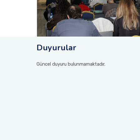
Justice in Akdeniz University
Decent Work in Akdeniz University
No Poverty in Akdeniz University
Duyurular
Güncel duyuru bulunmamaktadır.