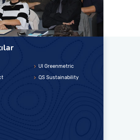
ılar
UI Greenmetric
ct
QS Sustainability