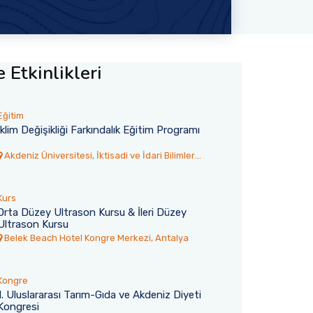
 Etkinlikleri
Eğitim
İklim Değişikliği Farkındalık Eğitim Programı
Akdeniz Üniversitesi, İktisadi ve İdari Bilimler
Fakültesi Toplantı Salonu
Kurs
Orta Düzey Ultrason Kursu & İleri Düzey
Ultrason Kursu
6
30 Temmuz 2026
Belek Beach Hotel Kongre Merkezi, Antalya
rsitesi’nden
Akdeniz TÖMER’den 77 Ulus
Yangına İtfaiye
Öğrenci Mezun Oldu
Kongre
tesi, Kumluca’nın Yazır
1. Uluslararası Tarım-Gıda ve Akdeniz Diyeti
Akdeniz Üniversitesi Türkçe Öğret
Kongresi
ngın için üniversiteye ait
Uygulama ve Araştırma Merkezi 