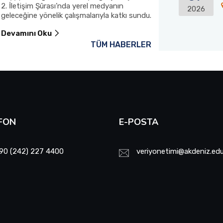
2. İletişim Şûrası’nda yerel medyanın
itfaiye aracını K
2026
geleceğine yönelik çalışmalarıyla katkı sundu.
Devamını Oku
Devamını Oku
TÜM HABERLER
FON
E-POSTA
90 (242) 227 4400
veriyonetimi@akdeniz.edu