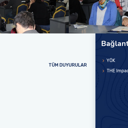
.
.
.
.
Bağlant
YÖK
TÜM DUYURULAR
THE Impa