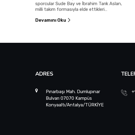
sporcular Sude Bay ve İbrahim Tarık Aslan,
milli takım formasıyla elde ettikleri
uluslararası derecelerle üniversitelerine ve
Devamını Oku
Türkiye’ye gurur yaşattı.
ADRES
TELE
Pınarbaşı Mah. Dumlupınar
+
Bulvarı 07070 Kampüs
Konyaaltı/Antalya/TÜRKİYE